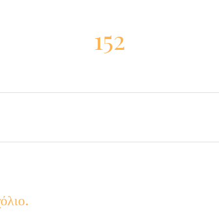
152
όλιο.