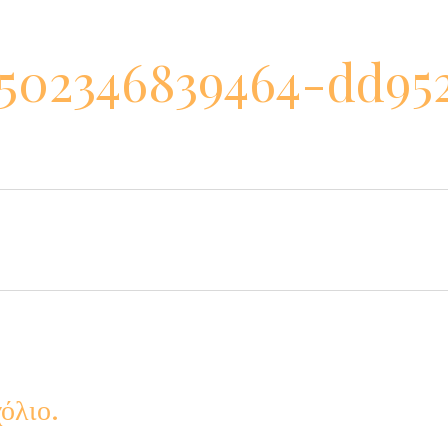
502346839464-dd95
όλιο.