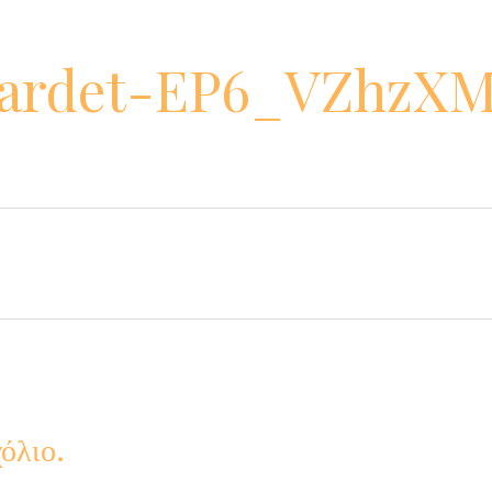
rardet-EP6_VZhzX
όλιο.