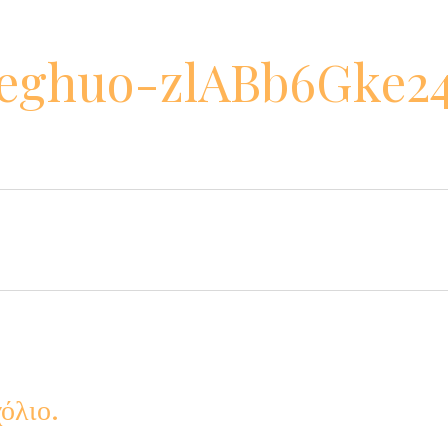
eghuo-zlABb6Gke2
όλιο.