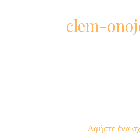
clem-onoj
Αφήστε ένα σχ