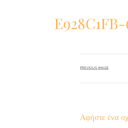
E928C1FB-
PREVIOUS IMAGE
Αφήστε ένα σχ