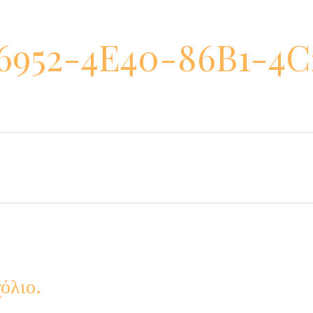
6952-4E40-86B1-4C
όλιο.