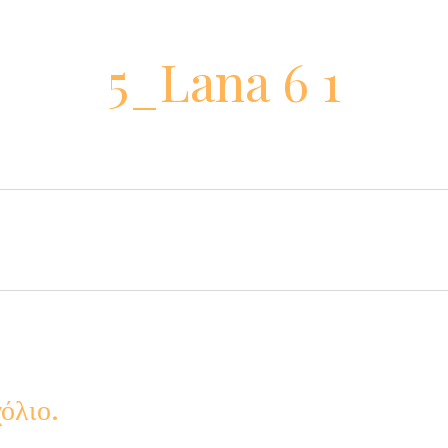
5_Lana 6 1
όλιο.