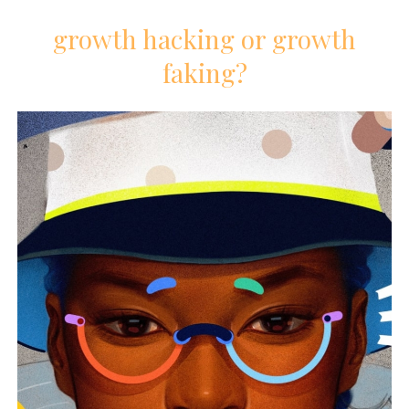
growth hacking or growth
faking?