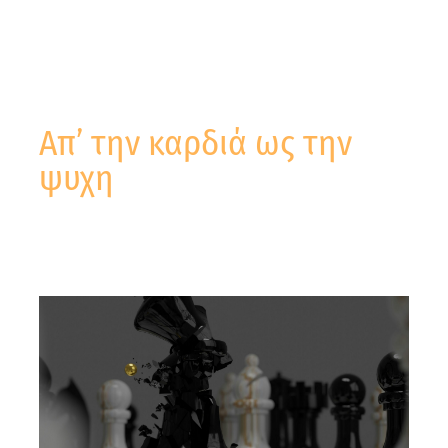
Απ’ την καρδιά ως την
ψυχη