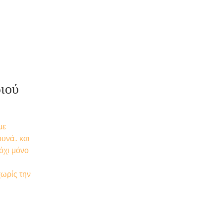
ριού
με
υνά.. και
όχι μόνο
χωρίς την