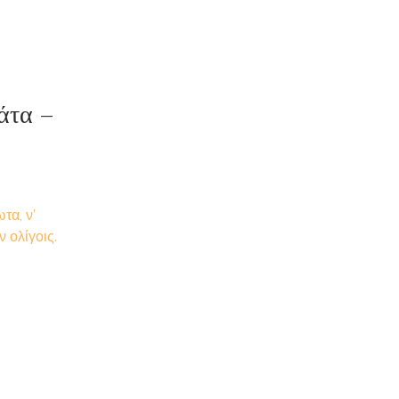
άτα –
τα, ν’
ν ολίγοις.