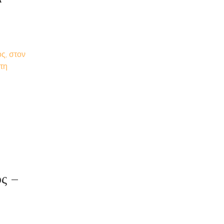
ς, στον
 τη
ς –