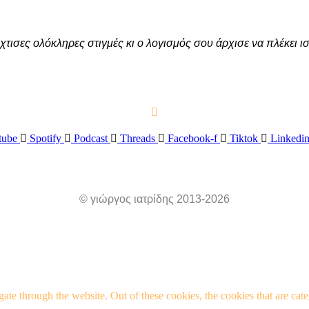
έχτισες ολόκληρες στιγμές κι ο λογισμός σου άρχισε να πλέκει
tube
Spotify
Podcast
Threads
Facebook-f
Tiktok
Linkedin
© γιώργος ιατρίδης 2013-2026
te through the website. Out of these cookies, the cookies that are cate