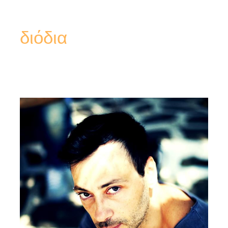
διόδια