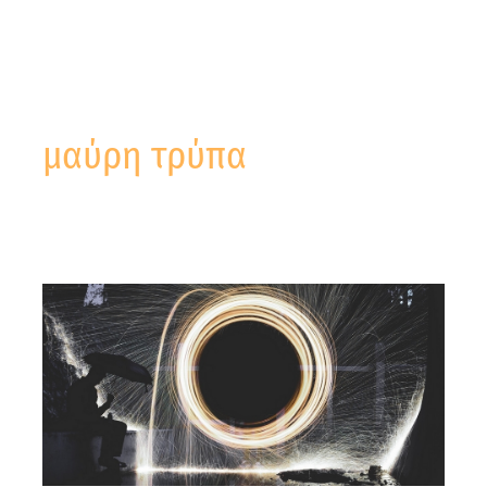
μαύρη τρύπα