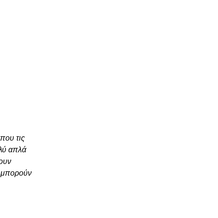
που τις
ολύ απλά
ουν
ν μπορούν