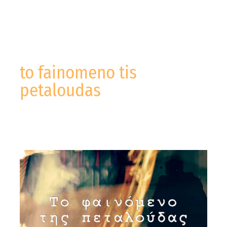
to fainomeno tis
petaloudas