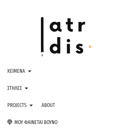
ΚΕΙΜΕΝΑ
ΣΤΗΛΕΣ
PROJECTS
ABOUT
ΜΟΥ ΦΑΙΝΕΤΑΙ ΒΟΥΝΟ