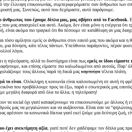
ό την έλλειψη επικοινωνίας, συμπεριφερόμαστε σαν άνθρωποι των σ
ακροατή μας. Συνεπώς, αυτό που δεχόμαστε, αυτό παράγουμε.
 άνθρωπος που έχουμε δίπλα μας, μας σβήσει από το
Facebook
. 
 που μας απασχολεί και αυτό. Ακόμα, δεν είναι μόνο η ενέργεια ότι 
ή, είναι ακόμα πιο τραγικό ότι θα πέσουμε σε κατάθλιψη αν μας διαγ
και τόσο αμίλητοι εμείς οι άνθρωποι στον εαυτό μας που ακόμα και η
ο, μια δόνηση, κάτι τέλος πάντων. Υπεύθυνοι παράγοντες, πέραν φυσικ
πολλοί λόγοι.
νει η τηλεόραση, αλλά το δυστύχημα είναι πως
εμείς οι ίδιοι είμαστε
ν αφήνουμε, και επίσης είμαστε πιο καλωδιωμένοι από αυτούς. Παρ’ ό
σχολιάζουμε τους άλλους παρά τη δικιά μας
καμπούρα
τέλεια πλάτη.
ρά το είναι
. Ολόκληρη η κοινωνία είναι καλουπωμένη σε αυτή τη φρά
η εικόνα που προβάλλουμε προς τα έξω, παρά ο εσωτερικός μας εαυτό
 με μεγάλη διαφορά από όλα τα άλλα, η τηλεόραση!
ν τα social όχι γιατί καταφέρνουμε να επικοινωνούμε με άλλους ή ε
θμούς μας να μεγαλώνουν και να αυξάνονται. Είναι σαν να “ψηλώνουμ
ας αρέσουν τα κοινωνικά δίκτυα γιατί εκεί ζούμε μια δεύτερη ζωή, ε
ου έχει ανεκτίμητη αξία
, γιατί ποτέ δεν χαϊδέψαμε τον δίπλα μας π