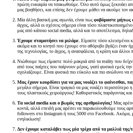
πρώτη ευκαιρία να τσακωθούμε. Όλο αυτό όμως ξεκινάει απ
μας βοηθήσει, και επίσης δεν έχουμε μάθει να ακούμε τον 
Μία άλλη βασική μας αγωνία, είναι πως
φοβόμαστε μήπως ο
άγχος, αλλά οι σχέσεις σήμερα είναι τόσο πλαστικοποιημένες
μας από κάποιο social media, αλλά και το αποτέλεσμα, δηλαδ
Έχουμε σταματήσει να μιλάμε
. Είμαστε τόσο κλεισμένοι 
ακόμα και το κινητό που έχουμε στο αθόρυβο βγάζει έναν ήχ
της τεχνολογίας, το άγχος, η ανασφάλεια, η κρίση και άλλοι 
Νιώθουμε πως είμαστε πολύ μακριά από τα reality που δείχ
από τους παίχτες που παίρνουν μέρος, γιατί φυσικά εμείς τη
σχολιάζουμε. Είναι φυσικά πιο εύκολο και πιο ανώδυνο να 
Μας έχουν κουρδίσει για να μας νοιάζει το φαίνεσθαι, πα
μεγάλο σήμερα. Είναι τραγικό να μας νοιάζει περισσότερο 
τους πλαστικούς χειρούργους! Καθοριστικός παράγοντας και
Τα
social
media
και ο βωμός της αριθμολογίας!
Μας αρέσου
κοντά, αλλά επειδή μας αρέσει να παρακολουθούμε τους αρι
followers στο Instagram ή τους 5000 στο Facebook. Ακόμα, μ
ενηλικίωση!
Δεν έχουμε καταλάβει πως μία τρίχα από τα μαλλιά της/τ