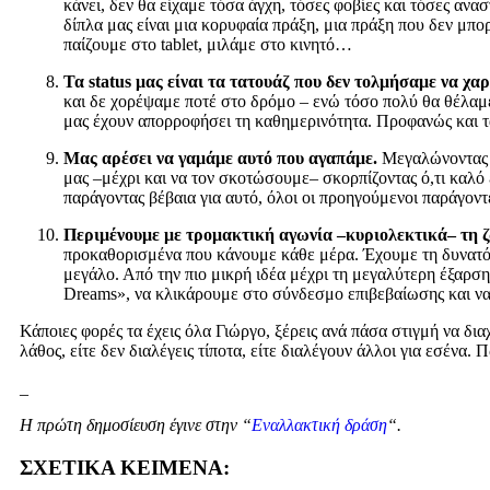
κάνει, δεν θα είχαμε τόσα άγχη, τόσες φοβίες και τόσες ανα
δίπλα μας είναι μια κορυφαία πράξη, μια πράξη που δεν μπο
παίζουμε στο tablet, μιλάμε στο κινητό…
Τα
status
μας είναι τα τατουάζ που δεν τολμήσαμε να χα
και δε χορέψαμε ποτέ στο δρόμο – ενώ τόσο πολύ θα θέλαμε
μας έχουν απορροφήσει τη καθημερινότητα. Προφανώς και τα
Μας αρέσει να γαμάμε αυτό που αγαπάμε.
Μεγαλώνοντας τ
μας –μέχρι και να τον σκοτώσουμε– σκορπίζοντας ό,τι καλό
παράγοντας βέβαια για αυτό, όλοι οι προηγούμενοι παράγοντ
Περιμένουμε με τρομακτική αγωνία –κυριολεκτικά– τη ζ
προκαθορισμένα που κάνουμε κάθε μέρα. Έχουμε τη δυνατότητ
μεγάλο. Από την πιο μικρή ιδέα μέχρι τη μεγαλύτερη έξαρσ
Dreams», να κλικάρουμε στο σύνδεσμο επιβεβαίωσης και να
Κάποιες φορές τα έχεις όλα Γιώργο, ξέρεις ανά πάσα στιγμή να δια
λάθος, είτε δεν διαλέγεις τίποτα, είτε διαλέγουν άλλοι για εσένα.
_
Η πρώτη δημοσίευση έγινε στην “
Εναλλακτική δράση
“.
ΣΧΕΤΙΚΑ ΚΕΙΜΕΝΑ: