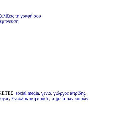
εξελίξεις τη γραφή σου
α έμπνευση
ΚΕΤΕΣ:
social media
,
γενιά
,
γιώργος ιατρίδης
,
λογος
,
Εναλλακτική δράση
,
σημεία των καιρών