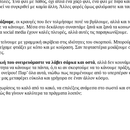
στολές. Ένα φιλί με πάθος, όχι απλά ένα χαζό φιλί, ένα φιλί με δίψα 
ρεί να συγκριθεί με καμία άλλη. Άλλες φορές όμως φιλιόμαστε και τα
ράξουμε
, οι κραυγές που δεν τολμήσαμε ποτέ να βγάλουμε, αλλά και 
 να κάνουμε. Μέσα στο δεκάλογο συναντάμε ξανά και ξανά τα κοινωνικ
 social media έχουν καλές πλευρές, αλλά αυτές τις παραγκωνίζουμε.
είνουμε με γραμμική ακρίβεια στις ιδιότητες του σκορπιού. Μπορού
 είχαμε φτιάξει με κόπο και με κούραση. Σαν πεφταστέρια μοιάζουμε 
ες.
ωή που ονειρευόμαστε να λάβει σάρκα και οστά
, αλλά δεν κουνάμ
α να κάνουμε τα πάντα, ό,τι κι αν σκεφτούμε να το κάνουμε πράξη, 
η ονείρου! Παρ’ όλα αυτά, νιώθω πως περιμένουμε από το υπερπέραν κ
 μας μεταφέρει εύκολα και γρήγορα σε έναν άλλον κόσμο.
χωρίσεις το καλό από το κακό, να επιλέξεις ανάμεσα στο σωστό και στ
 Πώς θα γίνουν καλύτερα τα πράγματα λοιπόν;