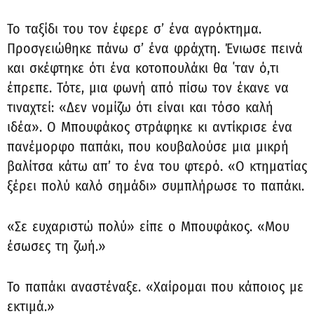
Το ταξίδι του τον έφερε σ’ ένα αγρόκτημα.
Προσγειώθηκε πάνω σ’ ένα φράχτη. Ένιωσε πεινά
και σκέφτηκε ότι ένα κοτοπουλάκι θα ΄ταν ό,τι
έπρεπε. Τότε, μια φωνή από πίσω τον έκανε να
τιναχτεί: «Δεν νομίζω ότι είναι και τόσο καλή
ιδέα». Ο Μπουφάκος στράφηκε κι αντίκρισε ένα
πανέμορφο παπάκι, που κουβαλούσε μια μικρή
βαλίτσα κάτω απ’ το ένα του φτερό. «Ο κτηματίας
ξέρει πολύ καλό σημάδι» συμπλήρωσε το παπάκι.
«Σε ευχαριστώ πολύ» είπε ο Μπουφάκος. «Μου
έσωσες τη ζωή.»
Το παπάκι αναστέναξε. «Χαίρομαι που κάποιος με
εκτιμά.»