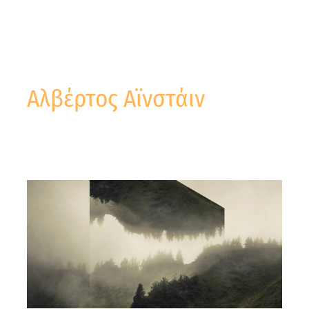
Αλβέρτος Αϊνστάιν