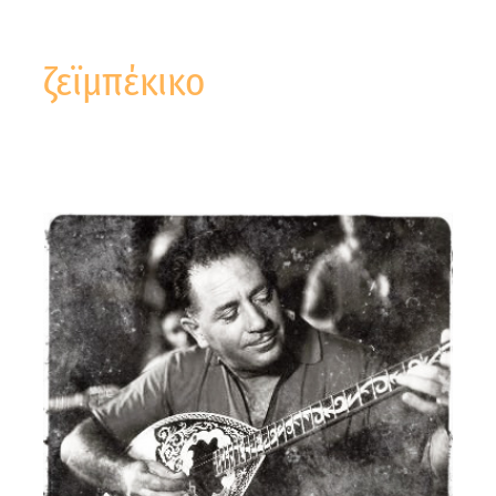
ζεϊμπέκικο