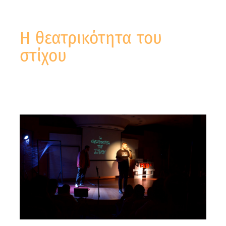
Η θεατρικότητα του
στίχου