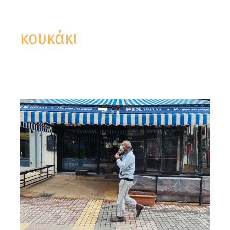
κουκάκι