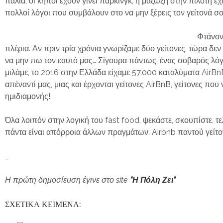
παλιά, οι κήποι έχουν γίνει πάρκινγκ, η μάζωξη στην πιλοτή έ
πολλοί λόγοι που συμβάλουν στο να μην ξέρεις τον γείτονά σ
Φτάνοντ
πλέρια. Αν πριν τρία χρόνια γνωρίζαμε δύο γείτονες, τώρα δε
να μην πω τον εαυτό μας… Σίγουρα πάντως, ένας σοβαρός λόγ
μιλάμε, το 2016 στην Ελλάδα είχαμε 57.000 καταλύματα
AirBn
απέναντί μας, μιας και έρχονται γείτονες
AirBnB
, γείτονες που 
ημιδιαμονής!
Όλα λοιπόν στην λογική του
fast
food
, ψεκάστε, σκουπίστε, 
πάντα είναι απόρροια άλλων πραγμάτων. Airbnb παντού γείτο
_
Η πρώτη δημοσίευση έγινε στο site
“Η Πόλη Ζει”
ΣΧΕΤΙΚΑ ΚΕΙΜΕΝΑ: