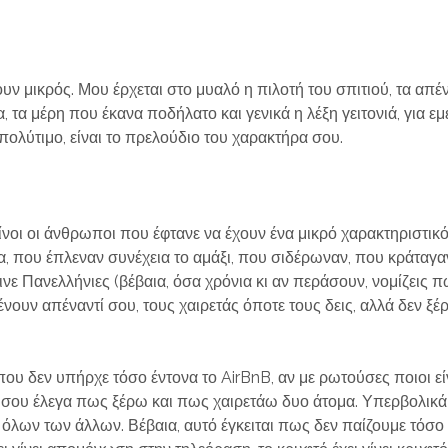
ν μικρός. Μου έρχεται στο μυαλό η πιλοτή του σπιτιού, τα απένα
 τα μέρη που έκανα ποδήλατο και γενικά η λέξη γειτονιά, για εμ
αι πολύτιμο, είναι το πρελούδιο του χαρακτήρα σου.
κείνοι οι άνθρωποι που έφτανε να έχουν ένα μικρό χαρακτηριστι
α, που έπλεναν συνέχεια το αμάξι, που σιδέρωναν, που κράταγα
ινε Πανελλήνιες (βέβαια, όσα χρόνια κι αν περάσουν, νομίζεις 
 μένουν απέναντί σου, τους χαιρετάς όποτε τους δεις, αλλά δεν ξ
, που δεν υπήρχε τόσο έντονα το
AirBnB
, αν με ρωτούσες ποιοι εί
 θα σου έλεγα πως ξέρω και πως χαιρετάω δυο άτομα. Υπερβολικ
ρξη όλων των άλλων. Βέβαια, αυτό έγκειται πως δεν παίζουμε τ