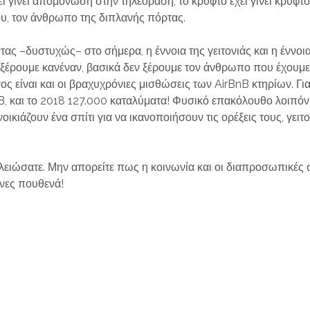
χει γίνει απομόνωση στην τηλεόραση, το κρυφτό έχει γίνει κρυφτό
ου, τον άνθρωπο της διπλανής πόρτας.
ας –δυστυχώς– στο σήμερα, η έννοια της γειτονιάς και η έννοια
ν ξέρουμε κανέναν, βασικά δεν ξέρουμε τον άνθρωπο που έχουμε 
ος είναι και οι βραχυχρόνιες μισθώσεις των
AirBnB
κτηρίων. Για
B
, και το 2018 127.000 καταλύματα! Φυσικό επακόλουθο λοιπόν
νοικιάζουν ένα σπίτι για να ικανοποιήσουν τις ορέξεις τους, γειτ
τελειώσατε. Μην απορείτε πως η κοινωνία και οι διαπροσωπικές 
νες πουθενά!