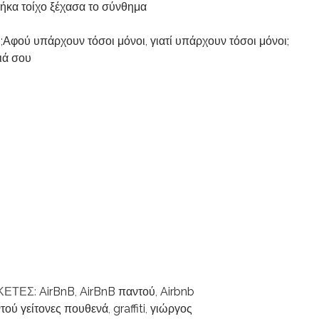
κα τοίχο ξέχασα το σύνθημα
Αφού υπάρχουν τόσοι μόνοι, γιατί υπάρχουν τόσοι μόνοι;
ιά σου
ΚΕΤΕΣ:
AirBnB
,
AirBnB παντού
,
Airbnb
τού γείτονες πουθενά
,
graffiti
,
γιώργος