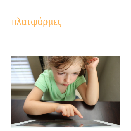
πλατφόρμες