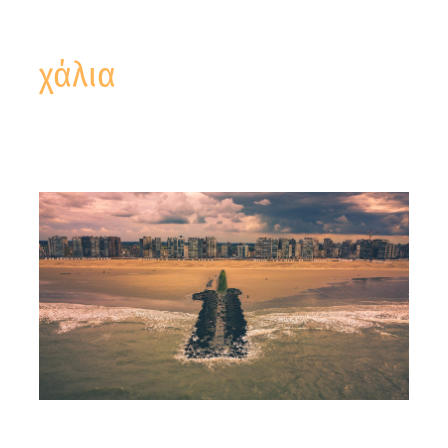
χάλια