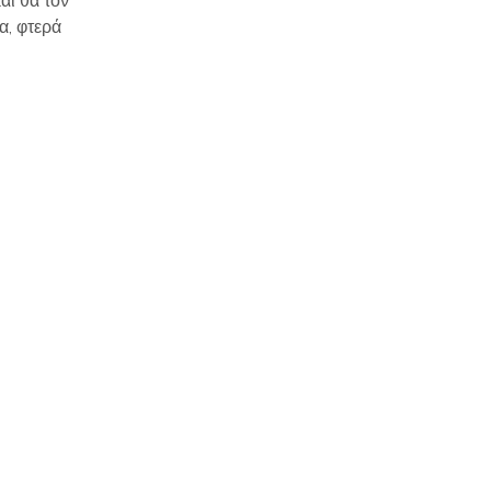
αι θα τον
α, φτερά