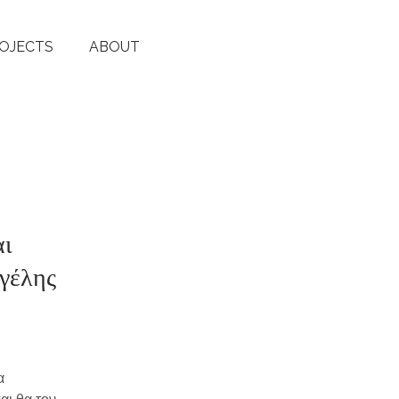
OJECTS
ABOUT
αι
γέλης
α