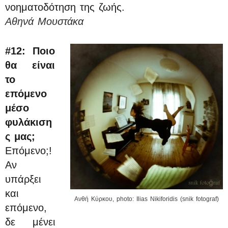
νοηματοδότηση της ζωής.
Αθηνά Μουστάκα
#12:
Ποιο
θα είναι
το
επόμενο
μέσο
φυλάκιση
ς μας;
Επόμενο;!
Αν
υπάρξει
και
Ανθή Κύρκου, photo: Ilias Nikiforidis (snik fotograf)
επόμενο,
δε μένει