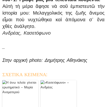
Αὐτὴ τὴ μέρα ἄφησε νὰ σοῦ ἐμπιστευτῶ τὴν
ἱστορία μου: Μελαγχολικός της ζωῆς ἄνεμος
εἶμαι ποὺ νυχτώθηκα καὶ ἀπόμεινα σ᾿ ἕνα
χθὲς ἀνάλγητο.
Ανδρέας, Κασετόφωνο
_
Στην αρχική photo: Δημήτρης Αθηνάκης
ΣΧΕΤΙΚΑ ΚΕΙΜΕΝΑ: