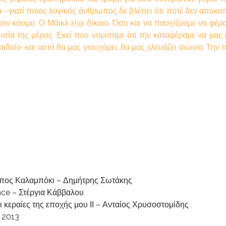
ρυα –γιατί ποιος λογικός άνθρωπος δε βλέπει ότι ποτέ δεν απο
ν κόσμο; Ο Μάικλ είχε δίκαιο. Όσο και να πασχίζουμε να φέρου
α της μέρας. Εκεί που νομίσαμε ότι την καταφέραμε να μας κάν
ιδοίο· και αυτό θα μας γιουχάρει, θα μας χλευάζει αιώνια. Τη
ος Καλαμπόκι – Δημήτρης Σωτάκης
nce – Στέργια Κάββαλου
ι κεραίες της εποχής μου ΙΙ – Ανταίος Χρυσοστομίδης
ο 2013