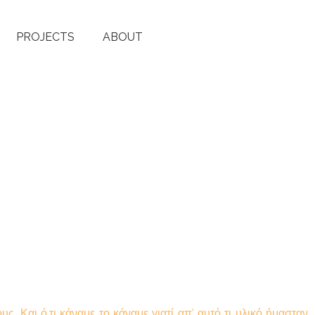
PROJECTS
ABOUT
. Και ό,τι κάναμε το κάναμε γιατί απ’ αυτό τι υλικό ήμασταν