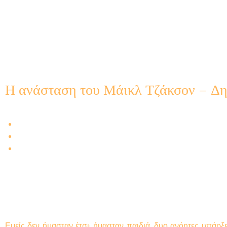
Η ανάσταση του Μάικλ Τζάκσον – Δ
Εμείς δεν ήμασταν έτσι· ήμασταν παιδιά, δυο ανόητες υπάρξε