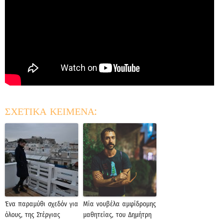
ΣΧΕΤΙΚΑ ΚΕΙΜΕΝΑ:
Ένα παραμύθι σχεδόν για
Μία νουβέλα αμφίδρομης
όλους, της Στέργιας
μαθητείας, του Δημήτρη