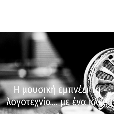
Η μουσική εμπνέει τη
λογοτεχνία… με ένα κλικ!