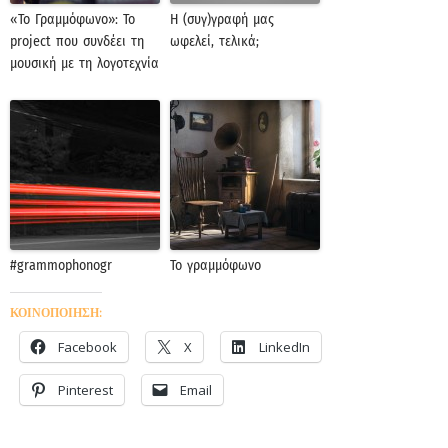
«Το Γραμμόφωνο»: Το
Η (συγ)γραφή μας
project που συνδέει τη
ωφελεί, τελικά;
μουσική με τη λογοτεχνία
#grammophonogr
Το γραμμόφωνο
ΚΟΙΝΟΠΟΙΗΣΗ:
Facebook
X
LinkedIn
Pinterest
Email