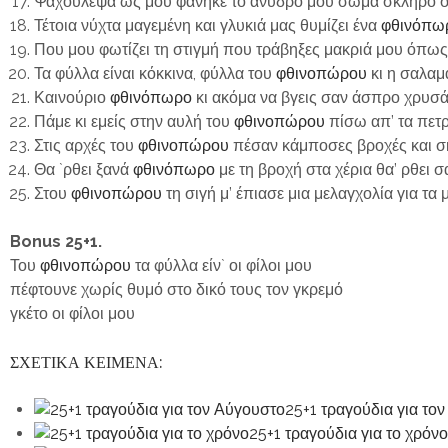
Ψαχούλεψα ως μου φάνηκε το άνυδρό μου σώμα σκληρό σα
Τέτοια νύχτα μαγεμένη και γλυκιά μας θυμίζει ένα
φθινόπω
Που μου φωτίζει τη στιγμή που τράβηξες μακριά μου όπω
Τα φύλλα είναι κόκκινα, φύλλα του
φθινοπώρου
κι η σαλαμ
Καινούριο
φθινόπωρο
κι ακόμα να βγεις σαν άσπρο χρυσά
Πάμε κι εμείς στην αυλή του
φθινοπώρου
πίσω απ’ τα πετ
Στις αρχές του
φθινοπώρου
πέσαν κάμποσες βροχές και σ
Θα `ρθει ξανά
φθινόπωρο
με τη βροχή στα χέρια θα’ ρθει 
Στου
φθινοπώρου
τη σιγή μ’ έπιασε μια μελαγχολία για τα 
Bonus 25+1.
Του
φθινοπώρου
τα φύλλα είν` οι φίλοι μου
πέφτουνε χωρίς θυμό στο δικό τους τον γκρεμό
γκέτο οι φίλοι μου
ΣΧΕΤΙΚΑ ΚΕΙΜΕΝΑ:
25+1 τραγούδια για το
25+1 τραγούδια για το χρόνο