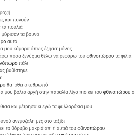
ροχή
ας και πονούν
 τα πουλιά
ι μύρισαν τα βουνά
ωρο
αυτό
ρύα μου κάμαρα όπως έζησα: μόνος
ακάρω πόσα ξενύχτια θέλω να ρεφάρω του
φθινοπώρου
τα φιλιά
ινόπωρο
πάλι
ας βυθίστηκε
ε
ρο
θα `ρθει σκυθρωπό
α μου βόλτα αργή στην παραλία λίγο πιο κει του
φθινοπώρου
ο
θισα και μέτρησα κι εγώ τα φυλλαράκια μου
υνού ανεμοζάλη μες στο ταξίδι
ι το θόρυβο μακριά απ’ τ’ αυτιά του
φθινοπώρου