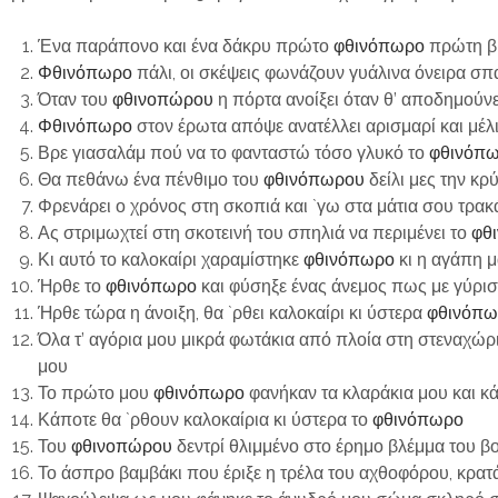
Ένα παράπονο και ένα δάκρυ πρώτο
φθινόπωρο
πρώτη β
Φθινόπωρο
πάλι, οι σκέψεις φωνάζουν γυάλινα όνειρα σπ
Όταν του
φθινοπώρου
η πόρτα ανοίξει όταν θ’ αποδημούνε
Φθινόπωρο
στον έρωτα απόψε ανατέλλει αρισμαρί και μέλ
Βρε γιασαλάμ πού να το φανταστώ τόσο γλυκό το
φθινόπ
Θα πεθάνω ένα πένθιμο του
φθινόπωρο
υ
δείλι μες την κ
Φρενάρει ο χρόνος στη σκοπιά και `γω στα μάτια σου τρ
Ας στριμωχτεί στη σκοτεινή του σπηλιά να περιμένει το
φθ
Κι αυτό το καλοκαίρι χαραμίστηκε
φθινόπωρο
κι η αγάπη μ
Ήρθε το
φθινόπωρο
και φύσηξε ένας άνεμος πως με γύρισ
Ήρθε τώρα η άνοιξη, θα `ρθει καλοκαίρι κι ύστερα
φθινόπω
Όλα τ’ αγόρια μου μικρά φωτάκια από πλοία στη στεναχώρι
μου
Το πρώτο μου
φθινόπωρο
φανήκαν τα κλαράκια μου και κά
Κάποτε θα `ρθουν καλοκαίρια κι ύστερα το
φθινόπωρο
Του
φθινοπώρου
δεντρί θλιμμένο στο έρημο βλέμμα του βο
Το άσπρο βαμβάκι που έριξε η τρέλα του αχθοφόρου, κρατάε