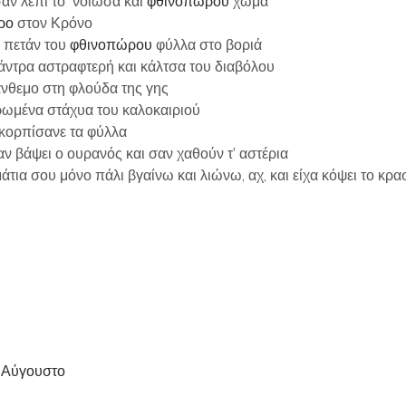
ν λέπι το `νοιωσα και
φθινοπώρου
χώμα
ρο
στον Κρόνο
ς πετάν του
φθινοπώρου
φύλλα στο βοριά
άντρα αστραφτερή και κάλτσα του διαβόλου
νθεμο στη φλούδα της γης
ρωμένα στάχυα του καλοκαιριού
κορπίσανε τα φύλλα
σαν βάψει ο ουρανός και σαν χαθούν τ’ αστέρια
μάτια σου μόνο πάλι βγαίνω και λιώνω, αχ, και είχα κόψει το κρα
ν Αύγουστο