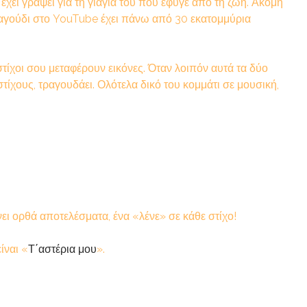
χει γράψει για τη γιαγιά του που έφυγε από τη ζωή. Ακόμη
 τραγούδι στο YouTube έχει πάνω από 30 εκατομμύρια
τίχοι σου μεταφέρουν εικόνες. Όταν λοιπόν αυτά τα δύο
στίχους, τραγουδάει. Ολότελα δικό του κομμάτι σε μουσική,
νει ορθά αποτελέσματα, ένα «λένε» σε κάθε στίχο!
ίναι «
Τ΄αστέρια μου
».