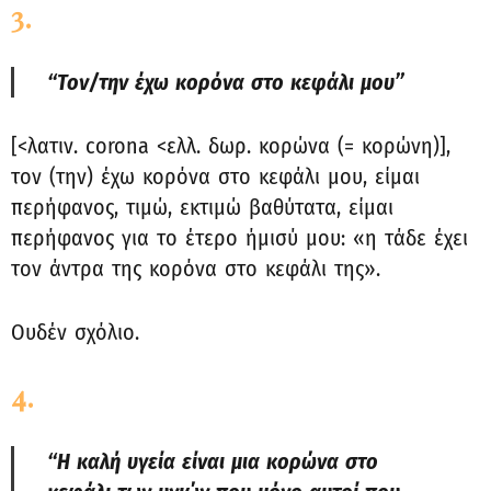
3.
“Τον/την έχω κορόνα στο κεφάλι μου”
[<λατιν. corona <ελλ. δωρ. κορώνα (= κορώνη)],
τον (την) έχω κορόνα στο κεφάλι μου, είμαι
περήφανος, τιμώ, εκτιμώ βαθύτατα, είμαι
περήφανος για το έτερο ήμισύ μου: «η τάδε έχει
τον άντρα της κορόνα στο κεφάλι της».
Ουδέν σχόλιο.
4.
“Η καλή υγεία είναι μια κορώνα στο