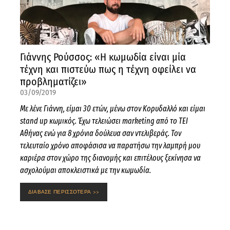
Γιάννης Ρούσσος: «Η κωμωδία είναι μία
τέχνη και πιστεύω πως η τέχνη οφείλει να
προβληματίζει»
03/09/2019
Με λένε Γιάννη, είμαι 30 ετών, μένω στον Κορυδαλλό και είμαι
stand up κωμικός. Έχω τελειώσει marketing από το ΤΕΙ
Αθήνας ενώ για 8 χρόνια δούλευα σαν ντελιβεράς. Τον
τελευταίο χρόνο αποφάσισα να παρατήσω την λαμπρή μου
καριέρα στον χώρο της διανομής και επιτέλους ξεκίνησα να
ασχολούμαι αποκλειστικά με την κωμωδία.
ΔΙΑΒΑΣΕ ΠΕΡΙΣΣΟΤΕΡΑ >>