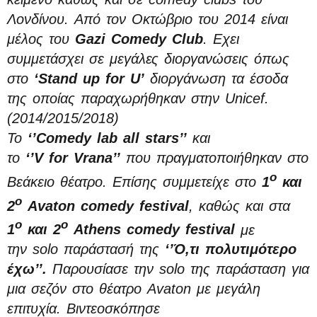
Λονδίνου. Από τον Οκτώβριο του 2014 είναι
μέλος του
Gazi Comedy Club
. Εχει
συμμετάσχει σε μεγάλες διοργανώσεις όπως
στο
‘Stand up for U’
διοργάνωση τα έσοδα
της οποίας παραχωρήθηκαν στην Unicef.
(2014/2015/2018)
Το
‘’Comedy lab all stars’’
κα
ι
το
‘’V for Vrana’’
που πραγματοποιήθηκαν στο
ο
Βεάκειο θέατρο. Επίσης συμμετείχε στο
1
και
o
2
Avaton comedy festival
, καθώς και στα
ο
ο
1
και 2
Athens comedy festival
με
την solo παράστασή της
‘’Ό,τι πολυτιμότερο
έχω’’.
Παρουσίασε την solo της παράσταση για
μια σεζόν στο θέατρο Avaton με μεγάλη
επιτυχία. Βιντεοσκόπησε