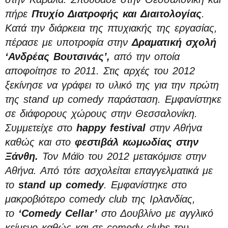
πήρε
Πτυχίο Διατροφής και Διαιτολογίας
.
Κατά την διάρκεια της πτυχιακής της εργασίας,
πέρασε με υποτροφία στην
Δραματική σχολή
‘Ανδρέας Βουτσινάς’,
από την οποία
αποφοίτησε το 2011. Στις αρχές του 2012
ξεκίνησε να γράφει το υλικό της για την πρώτη
της stand up comedy παράσταση. Εμφανίστηκε
σε διάφορους χώρους στην Θεσσαλονίκη.
Συμμετείχε στο
happy festival
στην Αθήνα
καθώς και στο
φεστιβάλ
κωμωδίας στην
Ξάνθη.
Τον Μάϊο του 2012 μετακόμισε στην
Αθήνα. Από τότε ασχολείται επαγγελματικά με
το
stand up comedy
. Εμφανίστηκε στο
μακροβιότερο comedy club της Ιρλανδίας,
το
‘Comedy Cellar’
στο Δουβλίνο με αγγλικό
κείμενο καθώς και σε comedy clubs του