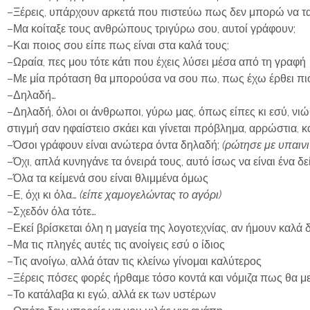
–Ξέρεις, υπάρχουν αρκετά που πιστεύω πως δεν μπορώ να τα
–Μα κοίταξε τους ανθρώπους τριγύρω σου, αυτοί γράφουν;
–Και ποιος σου είπε πως είναι στα καλά τους;
–Ωραία, πες μου τότε κάτι που έχεις λύσει μέσα από τη γραφή
–Με μία πρόταση θα μπορούσα να σου πω, πως έχω έρθει πιο
–Δηλαδή…
–Δηλαδή, όλοι οι άνθρωποι, γύρω μας, όπως είπες κι εσύ, ν
στιγμή σαν ηφαίστειο σκάει και γίνεται πρόβλημα, αρρώστια, κ
–Όσοι γράφουν είναι ανώτερα όντα δηλαδή;
(ρώτησε με υπαινι
–Όχι, απλά κυνηγάνε τα όνειρά τους, αυτό ίσως να είναι ένα δ
–Όλα τα κείμενά σου είναι θλιμμένα όμως
–Ε, όχι κι όλα…
(είπε χαμογελώντας το αγόρι)
–Σχεδόν όλα τότε…
–Εκεί βρίσκεται όλη η μαγεία της λογοτεχνίας, αν ήμουν καλά
–Μα τις πληγές αυτές τις ανοίγεις εσύ ο ίδιος
–Τις ανοίγω, αλλά όταν τις κλείνω γίνομαι καλύτερος
–Ξέρεις πόσες φορές ήρθαμε τόσο κοντά και νόμιζα πως θα με
–Το κατάλαβα κι εγώ, αλλά εκ των υστέρων