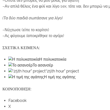
–Οπότε δεν μπορείς να μου μιλάς για αγάπη
–Αν απλά θέλεις ένα φιλί και λίγο sex, τότε ναι, δεν μπορώ να
(Τα δύο παιδιά σωπάσανε για λίγο)
–Νύχτωσε (είπε το κορίτσι)
–Ας φύγουμε
(αποκρίθηκε το αγόρι)
ΣΧΕΤΙΚΑ ΚΕΙΜΕΝΑ:
Η πολυκατοικία
Το ασανσέρ
“25th hour” project
Η τιμή της αγάπης
ΚΟΙΝΟΠΟΙΗΣΗ:
Facebook
X