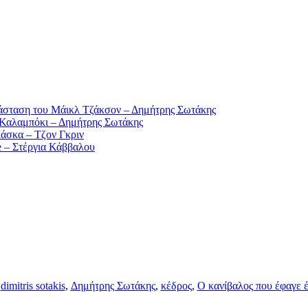
άσταση του Μάικλ Τζάκσον – Δημήτρης Σωτάκης
Καλαμπόκι – Δημήτρης Σωτάκης
άσκα – Τζoν Γκριν
e – Στέργια Κάββαλου
dimitris sotakis
,
Δημήτρης Σωτάκης
,
κέδρος
,
Ο κανίβαλος που έφαγε 