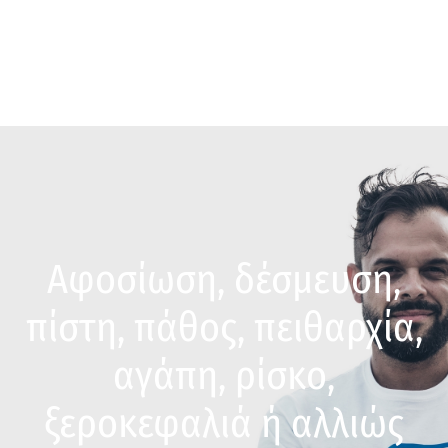
Αφοσίωση, δέσμευση,
πίστη, πάθος, πειθαρχία,
αγάπη, ρίσκο,
ξεροκεφαλιά ή αλλιώς