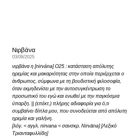
Νιρβάνα
03/08/2025
νιρβάνα η [nirvána] Ο25 : κατάσταση απόλυτης
ηρεμίας και μακαριότητας στην οποία περιέρχεται ο
άνθρωπος, σύμφωνα με τη βουδιστική φιλοσοφία,
όταν εκμηδενίσει με την αυτοσυγκέντρωση το
προσωπικό του εγώ και ενωθεί με την παγκόσμια
ύπαρξη. || (επέκτ.) πλήρης αδιαφορία για ό,τι
συμβαίνει δίπλα μου, που συνοδεύεται από απόλυτη
ηρεμία και γαλήνη.
[λόγ. < αγγλ. nirvana < σανσκρ. Nirvāna] [Λεξικό
Τριανταφυλλίδη]