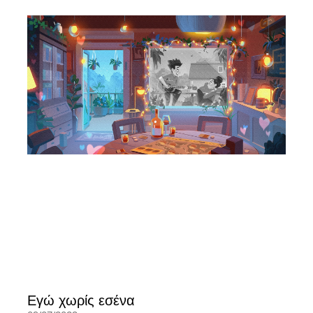
Εγώ χωρίς εσένα