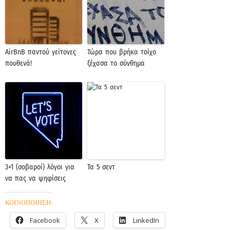
AirBnB παντού γείτονες
Τώρα που βρήκα τοίχο
πουθενά!
ξέχασα το σύνθημα
3+1 (σοβαροί) λόγοι για
Τα 5 σεντ
να πας να ψηφίσεις
ΚΟΙΝΟΠΟΙΗΣΗ:
Facebook
X
LinkedIn